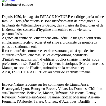
Historique et éthique
Depuis 1950, le magasin ESPACE NATURE est dirigé par la même
famille. Trois générations se sont succédées afin de prodiguer aux
habitants de Villefranche-sur-Saône, des villages du Beaujolais et de
la Bresse, des conseils d’hygiène alimentaire et de vie saine,
personnalisés.
Agencé au centre de Villefranche-sur-Saône, le magasin jouit d’un
emplacement facile d’accès et est situé à proximité de nombreux
parcs de stationnement.
Il est entouré de commerces et de restaurants, ainsi que de sites
culturels (théâtre, cinémas, salles d’expositions, Syndicats
d’initiatives, auditorium), d’édifices publics (mairie, marché, sous-
préfecture, musée Paul Dini) et de lieux historiques (Notre-dame des
Marais, maison de l’Italien, traboules de la renaissance).
Ainsi, ESPACE NATURE est au cœur de l’activité urbaine.
Espace Nature rayonne sur les communes de Limas, Anse,
Beauregard, Lyon, Bourg-en-Bresse, Villars-les-Dombes, Châtillon-
sur-Chalaronne, Belleville, Mâcon, Trévoux, Massieux, Genay,
Reyrieux, Neuville-sur-Saône, Jassans-Riottier, Messimy, Ars-sur-
Formans, l’Arbresle, Tarare, Civrieux-d’Azergues, Dardilly, …