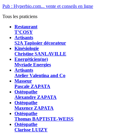
Pub : Hyperbio.com... vente et conseils en ligne
Tous les praticiens
Restaurant
T’COSY
Artisants
S2A Tapissier décorateur
Kinésiologie
Christine SANLAVILLE
Energéticien(ne)
Myriade Energies
Artisants
Atelier Valentina and Co
Masseur
Pascale ZAPATA
Ostéopathe
Alexandre ZAPATA
Ostéopathe
Maxence ZAPATA
Ostéopathe
Thomas BAPTISTE-WEISS
Ostéopathe
Clarisse LUIZY