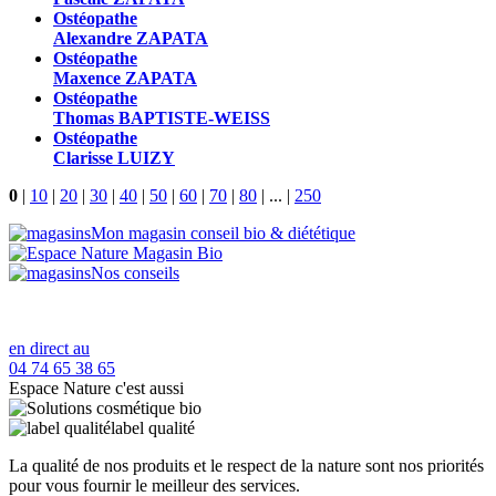
Ostéopathe
Alexandre ZAPATA
Ostéopathe
Maxence ZAPATA
Ostéopathe
Thomas BAPTISTE-WEISS
Ostéopathe
Clarisse LUIZY
0
|
10
|
20
|
30
|
40
|
50
|
60
|
70
|
80
|
...
|
250
Mon magasin conseil bio & diététique
Nos conseils
en direct au
04 74 65 38 65
Espace Nature c'est aussi
label qualité
La qualité de nos produits et le respect de la nature sont nos priorités
pour vous fournir le meilleur des services.