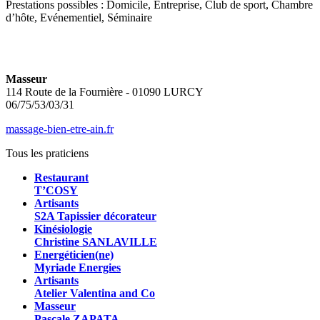
Prestations possibles : Domicile, Entreprise, Club de sport, Chambre
d’hôte, Evénementiel, Séminaire
Masseur
114 Route de la Fournière - 01090 LURCY
06/75/53/03/31
massage-bien-etre-ain.fr
Tous les praticiens
Restaurant
T’COSY
Artisants
S2A Tapissier décorateur
Kinésiologie
Christine SANLAVILLE
Energéticien(ne)
Myriade Energies
Artisants
Atelier Valentina and Co
Masseur
Pascale ZAPATA