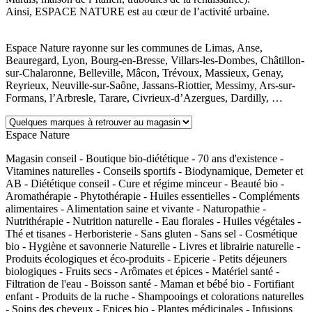
Ainsi, ESPACE NATURE est au cœur de l’activité urbaine.
Espace Nature rayonne sur les communes de Limas, Anse,
Beauregard, Lyon, Bourg-en-Bresse, Villars-les-Dombes, Châtillon-
sur-Chalaronne, Belleville, Mâcon, Trévoux, Massieux, Genay,
Reyrieux, Neuville-sur-Saône, Jassans-Riottier, Messimy, Ars-sur-
Formans, l’Arbresle, Tarare, Civrieux-d’Azergues, Dardilly, …
Espace Nature
Magasin conseil - Boutique bio-diététique - 70 ans d'existence -
Vitamines naturelles - Conseils sportifs - Biodynamique, Demeter et
AB - Diététique conseil - Cure et régime minceur - Beauté bio -
Aromathérapie - Phytothérapie - Huiles essentielles - Compléments
alimentaires - Alimentation saine et vivante - Naturopathie -
Nutrithérapie - Nutrition naturelle - Eau florales - Huiles végétales -
Thé et tisanes - Herboristerie - Sans gluten - Sans sel - Cosmétique
bio - Hygiène et savonnerie Naturelle - Livres et librairie naturelle -
Produits écologiques et éco-produits - Epicerie - Petits déjeuners
biologiques - Fruits secs - Arômates et épices - Matériel santé -
Filtration de l'eau - Boisson santé - Maman et bébé bio - Fortifiant
enfant - Produits de la ruche - Shampooings et colorations naturelles
- Soins des cheveux - Epices bio - Plantes médicinales - Infusions