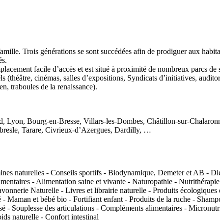
e. Trois générations se sont succédées afin de prodiguer aux habitants
és.
placement facile d’accès et est situé à proximité de nombreux parcs de 
els (théâtre, cinémas, salles d’expositions, Syndicats d’initiatives, audi
en, traboules de la renaissance).
, Lyon, Bourg-en-Bresse, Villars-les-Dombes, Châtillon-sur-Chalaronn
bresle, Tarare, Civrieux-d’Azergues, Dardilly, …
mines naturelles - Conseils sportifs - Biodynamique, Demeter et AB - Dié
ntaires - Alimentation saine et vivante - Naturopathie - Nutrithérapie - 
onnerie Naturelle - Livres et librairie naturelle - Produits écologiques e
té - Maman et bébé bio - Fortifiant enfant - Produits de la ruche - Shamp
é - Souplesse des articulations - Compléments alimentaires - Micronutri
ds naturelle - Confort intestinal