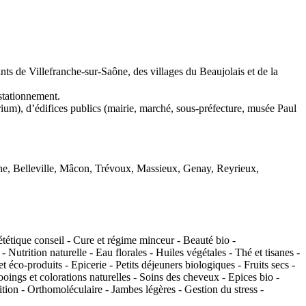
 de Villefranche-sur-Saône, des villages du Beaujolais et de la
stationnement.
torium), d’édifices publics (mairie, marché, sous-préfecture, musée Paul
e, Belleville, Mâcon, Trévoux, Massieux, Genay, Reyrieux,
tétique conseil - Cure et régime minceur - Beauté bio -
Nutrition naturelle - Eau florales - Huiles végétales - Thé et tisanes -
t éco-produits - Epicerie - Petits déjeuners biologiques - Fruits secs -
ooings et colorations naturelles - Soins des cheveux - Epices bio -
tion - Orthomoléculaire - Jambes légères - Gestion du stress -