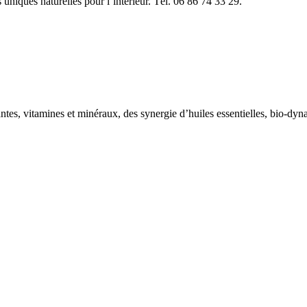
uniques naturelles pour l’intérieur. Tél. 06 86 74 33 29.
tes, vitamines et minéraux, des synergie d’huiles essentielles, bio-dyn