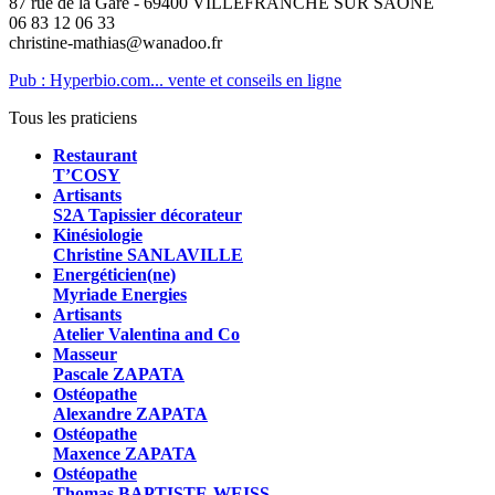
87 rue de la Gare - 69400 VILLEFRANCHE SUR SAONE
06 83 12 06 33
christine-mathias@wanadoo.fr
Pub : Hyperbio.com... vente et conseils en ligne
Tous les praticiens
Restaurant
T’COSY
Artisants
S2A Tapissier décorateur
Kinésiologie
Christine SANLAVILLE
Energéticien(ne)
Myriade Energies
Artisants
Atelier Valentina and Co
Masseur
Pascale ZAPATA
Ostéopathe
Alexandre ZAPATA
Ostéopathe
Maxence ZAPATA
Ostéopathe
Thomas BAPTISTE-WEISS