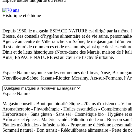
Espace nature fait partie du réseau
Historique et éthique
Depuis 1950, le magasin ESPACE NATURE est dirigé par la même famill
Bresse, des conseils d’hygiène alimentaire et de vie saine, personnalis
Agencé au centre de Villefranche-sur-Saône, le magasin jouit d’un em
Il est entouré de commerces et de restaurants, ainsi que de sites cultur
Dini) et de lieux historiques (Notre-dame des Marais, maison de l’Itali
Ainsi, ESPACE NATURE est au cœur de l’activité urbaine.
Espace Nature rayonne sur les communes de Limas, Anse, Beauregard
Neuville-sur-Saône, Jassans-Riottier, Messimy, Ars-sur-Formans, l’Ar
Espace Nature
Magasin conseil - Boutique bio-diététique - 70 ans d'existence - Vita
Aromathérapie - Phytothérapie - Huiles essentielles - Compléments alime
Herboristerie - Sans gluten - Sans sel - Cosmétique bio - Hygiène et sav
Arômates et épices - Matériel santé - Filtration de l'eau - Boisson san
Plantes médicinales - Infusions bio - Programme diététique personnalis
Sommeil naturel - Bon transit - Rééquilibrage alimentaire - Perte de poi