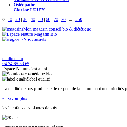
Ostéopathe
Clarisse LUIZY
0
|
10
|
20
|
30
|
40
|
50
|
60
|
70
|
80
|
...
|
250
Mon magasin conseil bio & diététique
Nos conseils
en direct au
04 74 65 38 65
Espace Nature c'est aussi
label qualité
La qualité de nos produits et le respect de la nature sont nos priorités 
en savoir plus
les bienfaits des plantes depuis