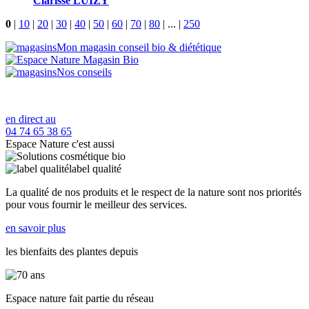
Clarisse LUIZY
0
|
10
|
20
|
30
|
40
|
50
|
60
|
70
|
80
|
...
|
250
Mon magasin conseil bio & diététique
Nos conseils
en direct au
04 74 65 38 65
Espace Nature c'est aussi
label qualité
La qualité de nos produits et le respect de la nature sont nos priorités
pour vous fournir le meilleur des services.
en savoir plus
les bienfaits des plantes depuis
Espace nature fait partie du réseau