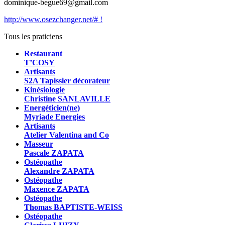
dominique-begue69@gmail.com
http://www.osezchanger.net/# !
Tous les praticiens
Restaurant
T’COSY
Artisants
S2A Tapissier décorateur
Kinésiologie
Christine SANLAVILLE
Energéticien(ne)
Myriade Energies
Artisants
Atelier Valentina and Co
Masseur
Pascale ZAPATA
Ostéopathe
Alexandre ZAPATA
Ostéopathe
Maxence ZAPATA
Ostéopathe
Thomas BAPTISTE-WEISS
Ostéopathe