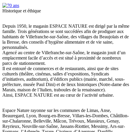
Historique et éthique
Depuis 1950, le magasin ESPACE NATURE est dirigé par la même
famille. Trois générations se sont succédées afin de prodiguer aux
habitants de Villefranche-sur-Saône, des villages du Beaujolais et de
la Bresse, des conseils d’hygiène alimentaire et de vie saine,
personnalisés.
Agencé au centre de Villefranche-sur-Saône, le magasin jouit d’un
emplacement facile d’accès et est situé à proximité de nombreux
parcs de stationnement.
Il est entouré de commerces et de restaurants, ainsi que de sites
culturels (théâtre, cinémas, salles d’expositions, Syndicats
d’initiatives, auditorium), d’édifices publics (mairie, marché, sous-
préfecture, musée Paul Dini) et de lieux historiques (Notre-dame des
Marais, maison de l’Italien, traboules de la renaissance).
Ainsi, ESPACE NATURE est au cœur de l’activité urbaine.
Espace Nature rayonne sur les communes de Limas, Anse,
Beauregard, Lyon, Bourg-en-Bresse, Villars-les-Dombes, Châtillon-
sur-Chalaronne, Belleville, Mâcon, Trévoux, Massieux, Genay,
Reyrieux, Neuville-sur-Saône, Jassans-Riottier, Messimy, Ars-sur-
Formans, l’Arbresle, Tarare, Civrieux-d’Azergues, Dardilly, …