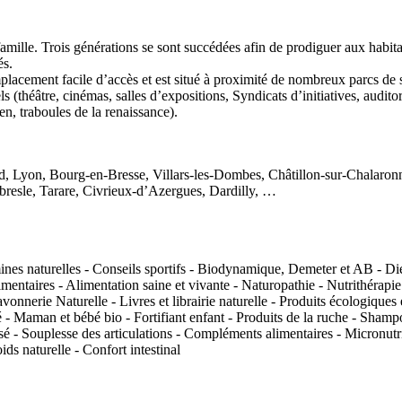
e. Trois générations se sont succédées afin de prodiguer aux habitants
és.
placement facile d’accès et est situé à proximité de nombreux parcs de 
els (théâtre, cinémas, salles d’expositions, Syndicats d’initiatives, audi
en, traboules de la renaissance).
, Lyon, Bourg-en-Bresse, Villars-les-Dombes, Châtillon-sur-Chalaronn
bresle, Tarare, Civrieux-d’Azergues, Dardilly, …
mines naturelles - Conseils sportifs - Biodynamique, Demeter et AB - Dié
ntaires - Alimentation saine et vivante - Naturopathie - Nutrithérapie - 
onnerie Naturelle - Livres et librairie naturelle - Produits écologiques e
té - Maman et bébé bio - Fortifiant enfant - Produits de la ruche - Shamp
é - Souplesse des articulations - Compléments alimentaires - Micronutri
ds naturelle - Confort intestinal