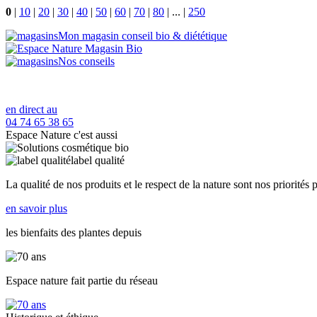
0
|
10
|
20
|
30
|
40
|
50
|
60
|
70
|
80
|
...
|
250
Mon magasin conseil bio & diététique
Nos conseils
en direct au
04 74 65 38 65
Espace Nature c'est aussi
label qualité
La qualité de nos produits et le respect de la nature sont nos priorités 
en savoir plus
les bienfaits des plantes depuis
Espace nature fait partie du réseau