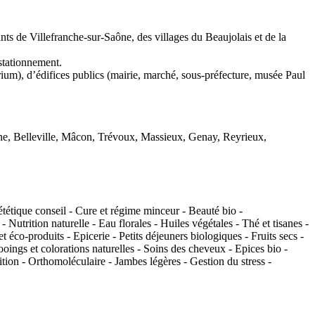
 de Villefranche-sur-Saône, des villages du Beaujolais et de la
stationnement.
torium), d’édifices publics (mairie, marché, sous-préfecture, musée Paul
e, Belleville, Mâcon, Trévoux, Massieux, Genay, Reyrieux,
tétique conseil - Cure et régime minceur - Beauté bio -
Nutrition naturelle - Eau florales - Huiles végétales - Thé et tisanes -
t éco-produits - Epicerie - Petits déjeuners biologiques - Fruits secs -
ooings et colorations naturelles - Soins des cheveux - Epices bio -
tion - Orthomoléculaire - Jambes légères - Gestion du stress -