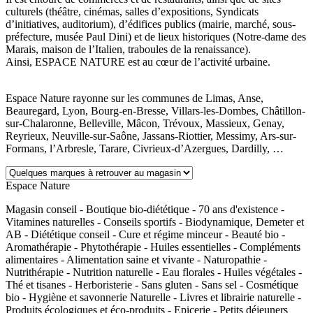
culturels (théâtre, cinémas, salles d’expositions, Syndicats
d’initiatives, auditorium), d’édifices publics (mairie, marché, sous-
préfecture, musée Paul Dini) et de lieux historiques (Notre-dame des
Marais, maison de l’Italien, traboules de la renaissance).
Ainsi, ESPACE NATURE est au cœur de l’activité urbaine.
Espace Nature rayonne sur les communes de Limas, Anse,
Beauregard, Lyon, Bourg-en-Bresse, Villars-les-Dombes, Châtillon-
sur-Chalaronne, Belleville, Mâcon, Trévoux, Massieux, Genay,
Reyrieux, Neuville-sur-Saône, Jassans-Riottier, Messimy, Ars-sur-
Formans, l’Arbresle, Tarare, Civrieux-d’Azergues, Dardilly, …
Espace Nature
Magasin conseil - Boutique bio-diététique - 70 ans d'existence -
Vitamines naturelles - Conseils sportifs - Biodynamique, Demeter et
AB - Diététique conseil - Cure et régime minceur - Beauté bio -
Aromathérapie - Phytothérapie - Huiles essentielles - Compléments
alimentaires - Alimentation saine et vivante - Naturopathie -
Nutrithérapie - Nutrition naturelle - Eau florales - Huiles végétales -
Thé et tisanes - Herboristerie - Sans gluten - Sans sel - Cosmétique
bio - Hygiène et savonnerie Naturelle - Livres et librairie naturelle -
Produits écologiques et éco-produits - Epicerie - Petits déjeuners