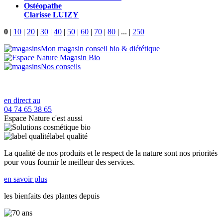
Ostéopathe
Clarisse LUIZY
0
|
10
|
20
|
30
|
40
|
50
|
60
|
70
|
80
|
...
|
250
Mon magasin conseil bio & diététique
Nos conseils
en direct au
04 74 65 38 65
Espace Nature c'est aussi
label qualité
La qualité de nos produits et le respect de la nature sont nos priorités
pour vous fournir le meilleur des services.
en savoir plus
les bienfaits des plantes depuis