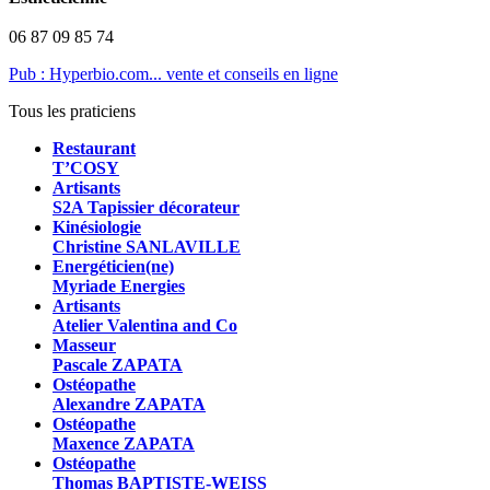
06 87 09 85 74
Pub : Hyperbio.com... vente et conseils en ligne
Tous les praticiens
Restaurant
T’COSY
Artisants
S2A Tapissier décorateur
Kinésiologie
Christine SANLAVILLE
Energéticien(ne)
Myriade Energies
Artisants
Atelier Valentina and Co
Masseur
Pascale ZAPATA
Ostéopathe
Alexandre ZAPATA
Ostéopathe
Maxence ZAPATA
Ostéopathe
Thomas BAPTISTE-WEISS