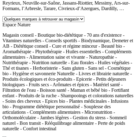
Reyrieux, Neuville-sur-Saône, Jassans-Riottier, Messimy, Ars-sur-
Formans, l’Arbresle, Tarare, Civrieux-d’Azergues, Dardilly, …
Espace Nature
Magasin conseil - Boutique bio-diététique - 70 ans d'existence -
Vitamines naturelles - Conseils sportifs - Biodynamique, Demeter et
AB - Diététique conseil - Cure et régime minceur - Beauté bio -
Aromathérapie - Phytothérapie - Huiles essentielles - Compléments
alimentaires - Alimentation saine et vivante - Naturopathie -
Nutrithérapie - Nutrition naturelle - Eau florales - Huiles végétales -
Thé et tisanes - Herboristerie - Sans gluten - Sans sel - Cosmétique
bio - Hygiène et savonnerie Naturelle - Livres et librairie naturelle -
Produits écologiques et éco-produits - Epicerie - Petits déjeuners
biologiques - Fruits secs - Arômates et épices - Matériel santé -
Filtration de l'eau - Boisson santé - Maman et bébé bio - Fortifiant
enfant - Produits de la ruche - Shampooings et colorations naturelles
- Soins des cheveux - Epices bio - Plantes médicinales - Infusions
bio - Programme diététique personnalisé - Souplesse des
articulations - Compléments alimentaires - Micronutrition -
Orthomoléculaire - Jambes légères - Gestion du stress - Sommeil
naturel - Bon transit - Rééquilibrage alimentaire - Perte de poids
naturelle - Confort intestinal