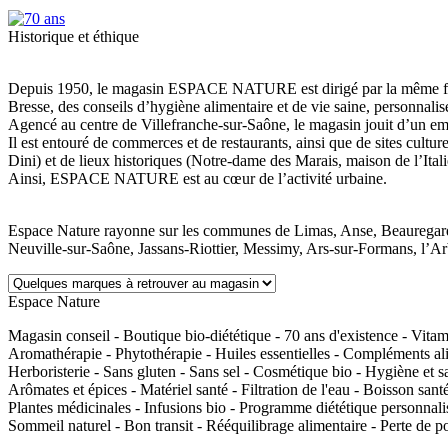
Historique et éthique
Depuis 1950, le magasin ESPACE NATURE est dirigé par la même famill
Bresse, des conseils d’hygiène alimentaire et de vie saine, personnalis
Agencé au centre de Villefranche-sur-Saône, le magasin jouit d’un em
Il est entouré de commerces et de restaurants, ainsi que de sites cultur
Dini) et de lieux historiques (Notre-dame des Marais, maison de l’Itali
Ainsi, ESPACE NATURE est au cœur de l’activité urbaine.
Espace Nature rayonne sur les communes de Limas, Anse, Beauregard
Neuville-sur-Saône, Jassans-Riottier, Messimy, Ars-sur-Formans, l’Ar
Espace Nature
Magasin conseil - Boutique bio-diététique - 70 ans d'existence - Vita
Aromathérapie - Phytothérapie - Huiles essentielles - Compléments alime
Herboristerie - Sans gluten - Sans sel - Cosmétique bio - Hygiène et sav
Arômates et épices - Matériel santé - Filtration de l'eau - Boisson san
Plantes médicinales - Infusions bio - Programme diététique personnalis
Sommeil naturel - Bon transit - Rééquilibrage alimentaire - Perte de poi