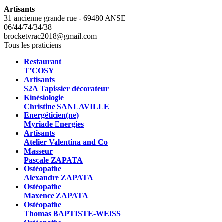
Artisants
31 ancienne grande rue - 69480 ANSE
06/44/74/34/38
brocketvrac2018@gmail.com
Tous les praticiens
Restaurant
T’COSY
Artisants
S2A Tapissier décorateur
Kinésiologie
Christine SANLAVILLE
Energéticien(ne)
Myriade Energies
Artisants
Atelier Valentina and Co
Masseur
Pascale ZAPATA
Ostéopathe
Alexandre ZAPATA
Ostéopathe
Maxence ZAPATA
Ostéopathe
Thomas BAPTISTE-WEISS