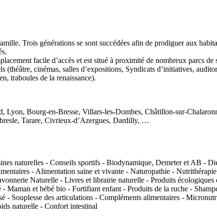
e. Trois générations se sont succédées afin de prodiguer aux habitants
és.
placement facile d’accès et est situé à proximité de nombreux parcs de 
els (théâtre, cinémas, salles d’expositions, Syndicats d’initiatives, audi
en, traboules de la renaissance).
, Lyon, Bourg-en-Bresse, Villars-les-Dombes, Châtillon-sur-Chalaronn
bresle, Tarare, Civrieux-d’Azergues, Dardilly, …
mines naturelles - Conseils sportifs - Biodynamique, Demeter et AB - Dié
ntaires - Alimentation saine et vivante - Naturopathie - Nutrithérapie - 
onnerie Naturelle - Livres et librairie naturelle - Produits écologiques e
té - Maman et bébé bio - Fortifiant enfant - Produits de la ruche - Shamp
é - Souplesse des articulations - Compléments alimentaires - Micronutri
ds naturelle - Confort intestinal