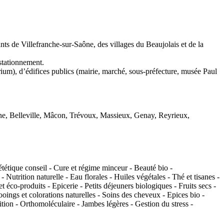
 de Villefranche-sur-Saône, des villages du Beaujolais et de la
stationnement.
torium), d’édifices publics (mairie, marché, sous-préfecture, musée Paul
e, Belleville, Mâcon, Trévoux, Massieux, Genay, Reyrieux,
tétique conseil - Cure et régime minceur - Beauté bio -
Nutrition naturelle - Eau florales - Huiles végétales - Thé et tisanes -
t éco-produits - Epicerie - Petits déjeuners biologiques - Fruits secs -
ooings et colorations naturelles - Soins des cheveux - Epices bio -
tion - Orthomoléculaire - Jambes légères - Gestion du stress -