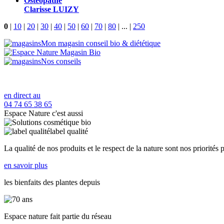
Ostéopathe
Clarisse LUIZY
0
|
10
|
20
|
30
|
40
|
50
|
60
|
70
|
80
|
...
|
250
Mon magasin conseil bio & diététique
Nos conseils
en direct au
04 74 65 38 65
Espace Nature c'est aussi
label qualité
La qualité de nos produits et le respect de la nature sont nos priorités 
en savoir plus
les bienfaits des plantes depuis
Espace nature fait partie du réseau