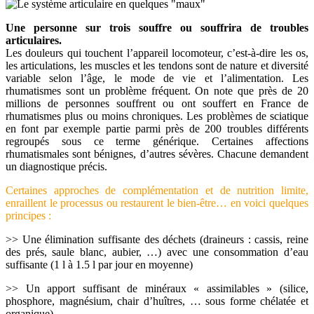
Une personne sur trois souffre ou souffrira de troubles
articulaires.
Les douleurs qui touchent l’appareil locomoteur, c’est-à-dire les os,
les articulations, les muscles et les tendons sont de nature et diversité
variable selon l’âge, le mode de vie et l’alimentation. Les
rhumatismes sont un problème fréquent. On note que près de 20
millions de personnes souffrent ou ont souffert en France de
rhumatismes plus ou moins chroniques. Les problèmes de sciatique
en font par exemple partie parmi près de 200 troubles différents
regroupés sous ce terme générique. Certaines affections
rhumatismales sont bénignes, d’autres sévères. Chacune demandent
un diagnostique précis.
Certaines approches de complémentation et de nutrition limite,
enraillent le processus ou restaurent le bien-être… en voici quelques
principes :
>> Une élimination suffisante des déchets (draineurs : cassis, reine
des prés, saule blanc, aubier, …) avec une consommation d’eau
suffisante (1 l à 1.5 l par jour en moyenne)
>> Un apport suffisant de minéraux « assimilables » (silice,
phosphore, magnésium, chair d’huîtres, … sous forme chélatée et
organique)