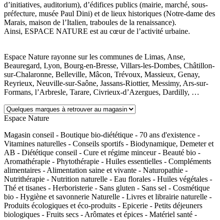
d’initiatives, auditorium), d’édifices publics (mairie, marché, sous-
préfecture, musée Paul Dini) et de lieux historiques (Notre-dame des
Marais, maison de l’Italien, traboules de la renaissance).
Ainsi, ESPACE NATURE est au cœur de l’activité urbaine.
Espace Nature rayonne sur les communes de Limas, Anse,
Beauregard, Lyon, Bourg-en-Bresse, Villars-les-Dombes, Châtillon-
sur-Chalaronne, Belleville, Mâcon, Trévoux, Massieux, Genay,
Reyrieux, Neuville-sur-Saône, Jassans-Riottier, Messimy, Ars-sur-
Formans, l’Arbresle, Tarare, Civrieux-d’Azergues, Dardilly, …
Espace Nature
Magasin conseil - Boutique bio-diététique - 70 ans d'existence -
Vitamines naturelles - Conseils sportifs - Biodynamique, Demeter et
AB - Diététique conseil - Cure et régime minceur - Beauté bio -
Aromathérapie - Phytothérapie - Huiles essentielles - Compléments
alimentaires - Alimentation saine et vivante - Naturopathie -
Nutrithérapie - Nutrition naturelle - Eau florales - Huiles végétales -
Thé et tisanes - Herboristerie - Sans gluten - Sans sel - Cosmétique
bio - Hygiène et savonnerie Naturelle - Livres et librairie naturelle -
Produits écologiques et éco-produits - Epicerie - Petits déjeuners
biologiques - Fruits secs - Arômates et épices - Matériel santé -