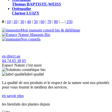
Thomas BAPTISTE-WEISS
Ostéopathe
Clarisse LUIZY
0
|
10
|
20
|
30
|
40
|
50
|
60
|
70
|
80
|
...
|
250
Mon magasin conseil bio & diététique
Nos conseils
en direct au
04 74 65 38 65
Espace Nature c'est aussi
label qualité
La qualité de nos produits et le respect de la nature sont nos priorités
pour vous fournir le meilleur des services.
en savoir plus
les bienfaits des plantes depuis