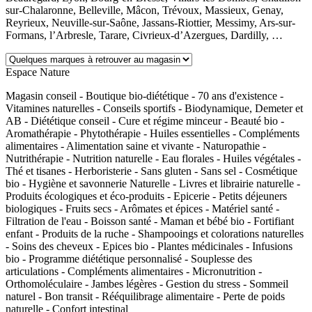
sur-Chalaronne, Belleville, Mâcon, Trévoux, Massieux, Genay,
Reyrieux, Neuville-sur-Saône, Jassans-Riottier, Messimy, Ars-sur-
Formans, l’Arbresle, Tarare, Civrieux-d’Azergues, Dardilly, …
Espace Nature
Magasin conseil - Boutique bio-diététique - 70 ans d'existence -
Vitamines naturelles - Conseils sportifs - Biodynamique, Demeter et
AB - Diététique conseil - Cure et régime minceur - Beauté bio -
Aromathérapie - Phytothérapie - Huiles essentielles - Compléments
alimentaires - Alimentation saine et vivante - Naturopathie -
Nutrithérapie - Nutrition naturelle - Eau florales - Huiles végétales -
Thé et tisanes - Herboristerie - Sans gluten - Sans sel - Cosmétique
bio - Hygiène et savonnerie Naturelle - Livres et librairie naturelle -
Produits écologiques et éco-produits - Epicerie - Petits déjeuners
biologiques - Fruits secs - Arômates et épices - Matériel santé -
Filtration de l'eau - Boisson santé - Maman et bébé bio - Fortifiant
enfant - Produits de la ruche - Shampooings et colorations naturelles
- Soins des cheveux - Epices bio - Plantes médicinales - Infusions
bio - Programme diététique personnalisé - Souplesse des
articulations - Compléments alimentaires - Micronutrition -
Orthomoléculaire - Jambes légères - Gestion du stress - Sommeil
naturel - Bon transit - Rééquilibrage alimentaire - Perte de poids
naturelle - Confort intestinal