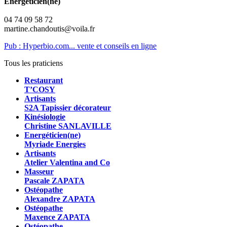
Energéticien(ne)
04 74 09 58 72
martine.chandoutis@voila.fr
Pub : Hyperbio.com... vente et conseils en ligne
Tous les praticiens
Restaurant
T’COSY
Artisants
S2A Tapissier décorateur
Kinésiologie
Christine SANLAVILLE
Energéticien(ne)
Myriade Energies
Artisants
Atelier Valentina and Co
Masseur
Pascale ZAPATA
Ostéopathe
Alexandre ZAPATA
Ostéopathe
Maxence ZAPATA
Ostéopathe