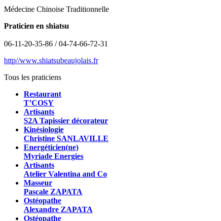
Médecine Chinoise Traditionnelle
Praticien en shiatsu
06-11-20-35-86 / 04-74-66-72-31
http//www.shiatsubeaujolais.fr
Tous les praticiens
Restaurant
T’COSY
Artisants
S2A Tapissier décorateur
Kinésiologie
Christine SANLAVILLE
Energéticien(ne)
Myriade Energies
Artisants
Atelier Valentina and Co
Masseur
Pascale ZAPATA
Ostéopathe
Alexandre ZAPATA
Ostéopathe