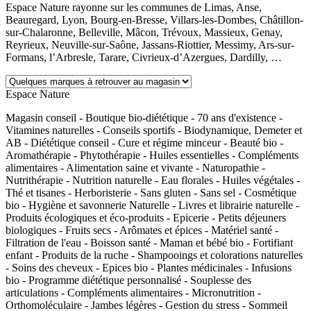
Espace Nature rayonne sur les communes de Limas, Anse,
Beauregard, Lyon, Bourg-en-Bresse, Villars-les-Dombes, Châtillon-
sur-Chalaronne, Belleville, Mâcon, Trévoux, Massieux, Genay,
Reyrieux, Neuville-sur-Saône, Jassans-Riottier, Messimy, Ars-sur-
Formans, l’Arbresle, Tarare, Civrieux-d’Azergues, Dardilly, …
Espace Nature
Magasin conseil - Boutique bio-diététique - 70 ans d'existence -
Vitamines naturelles - Conseils sportifs - Biodynamique, Demeter et
AB - Diététique conseil - Cure et régime minceur - Beauté bio -
Aromathérapie - Phytothérapie - Huiles essentielles - Compléments
alimentaires - Alimentation saine et vivante - Naturopathie -
Nutrithérapie - Nutrition naturelle - Eau florales - Huiles végétales -
Thé et tisanes - Herboristerie - Sans gluten - Sans sel - Cosmétique
bio - Hygiène et savonnerie Naturelle - Livres et librairie naturelle -
Produits écologiques et éco-produits - Epicerie - Petits déjeuners
biologiques - Fruits secs - Arômates et épices - Matériel santé -
Filtration de l'eau - Boisson santé - Maman et bébé bio - Fortifiant
enfant - Produits de la ruche - Shampooings et colorations naturelles
- Soins des cheveux - Epices bio - Plantes médicinales - Infusions
bio - Programme diététique personnalisé - Souplesse des
articulations - Compléments alimentaires - Micronutrition -
Orthomoléculaire - Jambes légères - Gestion du stress - Sommeil