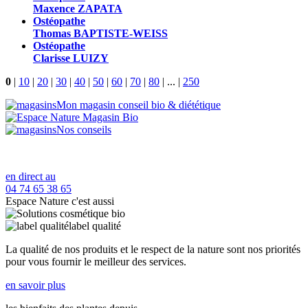
Maxence ZAPATA
Ostéopathe
Thomas BAPTISTE-WEISS
Ostéopathe
Clarisse LUIZY
0
|
10
|
20
|
30
|
40
|
50
|
60
|
70
|
80
|
...
|
250
Mon magasin conseil bio & diététique
Nos conseils
en direct au
04 74 65 38 65
Espace Nature c'est aussi
label qualité
La qualité de nos produits et le respect de la nature sont nos priorités
pour vous fournir le meilleur des services.
en savoir plus