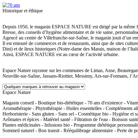
Historique et éthique
Depuis 1950, le magasin ESPACE NATURE est dirigé par la même famill
Bresse, des conseils d’hygiène alimentaire et de vie saine, personnalis
Agencé au centre de Villefranche-sur-Saône, le magasin jouit d’un em
Il est entouré de commerces et de restaurants, ainsi que de sites cultur
Dini) et de lieux historiques (Notre-dame des Marais, maison de l’Itali
Ainsi, ESPACE NATURE est au cœur de l’activité urbaine.
Espace Nature rayonne sur les communes de Limas, Anse, Beauregard
Neuville-sur-Saône, Jassans-Riottier, Messimy, Ars-sur-Formans, l’Ar
Espace Nature
Magasin conseil - Boutique bio-diététique - 70 ans d'existence - Vita
Aromathérapie - Phytothérapie - Huiles essentielles - Compléments alime
Herboristerie - Sans gluten - Sans sel - Cosmétique bio - Hygiène et sav
Arômates et épices - Matériel santé - Filtration de l'eau - Boisson san
Plantes médicinales - Infusions bio - Programme diététique personnalis
Sommeil naturel - Bon transit - Rééquilibrage alimentaire - Perte de poi