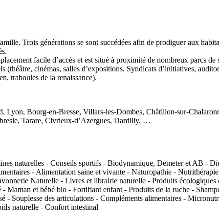
e. Trois générations se sont succédées afin de prodiguer aux habitants
és.
placement facile d’accès et est situé à proximité de nombreux parcs de 
els (théâtre, cinémas, salles d’expositions, Syndicats d’initiatives, audi
en, traboules de la renaissance).
, Lyon, Bourg-en-Bresse, Villars-les-Dombes, Châtillon-sur-Chalaronn
bresle, Tarare, Civrieux-d’Azergues, Dardilly, …
mines naturelles - Conseils sportifs - Biodynamique, Demeter et AB - Dié
ntaires - Alimentation saine et vivante - Naturopathie - Nutrithérapie - 
onnerie Naturelle - Livres et librairie naturelle - Produits écologiques e
té - Maman et bébé bio - Fortifiant enfant - Produits de la ruche - Shamp
é - Souplesse des articulations - Compléments alimentaires - Micronutri
ds naturelle - Confort intestinal