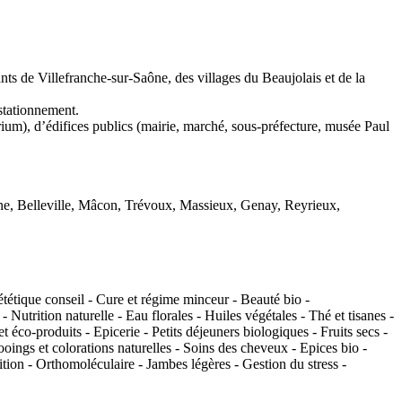
 de Villefranche-sur-Saône, des villages du Beaujolais et de la
stationnement.
torium), d’édifices publics (mairie, marché, sous-préfecture, musée Paul
e, Belleville, Mâcon, Trévoux, Massieux, Genay, Reyrieux,
tétique conseil - Cure et régime minceur - Beauté bio -
Nutrition naturelle - Eau florales - Huiles végétales - Thé et tisanes -
t éco-produits - Epicerie - Petits déjeuners biologiques - Fruits secs -
ooings et colorations naturelles - Soins des cheveux - Epices bio -
tion - Orthomoléculaire - Jambes légères - Gestion du stress -