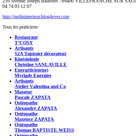
259 Avenue Joseph Balloffet - 69400 VILLEFRANCHE SUR SA
04 74 03 12 07
http://jardininterieur.blog4ever.com
Tous les praticiens
Restaurant
T’COSY
Artisants
S2A Tapissier décorateur
Kinésiologie
Christine SANLAVILLE
Energéticien(ne)
Myriade Energies
Artisants
Atelier Valentina and Co
Masseur
Pascale ZAPATA
Ostéopathe
Alexandre ZAPATA
Ostéopathe
Maxence ZAPATA
Ostéopathe
Thomas BAPTISTE-WEISS
Ostéopathe