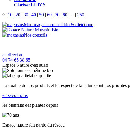
Clarisse LUIZY
0
|
10
|
20
|
30
|
40
|
50
|
60
|
70
|
80
|
...
|
250
Mon magasin conseil bio & diététique
Nos conseils
en direct au
04 74 65 38 65
Espace Nature c'est aussi
label qualité
La qualité de nos produits et le respect de la nature sont nos priorités 
en savoir plus
les bienfaits des plantes depuis
Espace nature fait partie du réseau