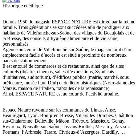
Historique et éthique
Depuis 1950, le magasin ESPACE NATURE est dirigé par la même
famille. Trois générations se sont succédées afin de prodiguer aux
habitants de Villefranche-sur-Saône, des villages du Beaujolais et de
la Bresse, des conseils d’hygiène alimentaire et de vie saine,
personnalisés.
Agencé au centre de Villefranche-sur-Saône, le magasin jouit d’un
emplacement facile d’accès et est situé à proximité de nombreux
parcs de stationnement.
Il est entouré de commerces et de restaurants, ainsi que de sites
culturels (théâtre, cinémas, salles d’expositions, Syndicats
d’initiatives, auditorium), d’édifices publics (mairie, marché, sous-
préfecture, musée Paul Dini) et de lieux historiques (Notre-dame des
Marais, maison de l’Italien, traboules de la renaissance).
Ainsi, ESPACE NATURE est au cœur de l’activité urbaine.
Espace Nature rayonne sur les communes de Limas, Anse,
Beauregard, Lyon, Bourg-en-Bresse, Villars-les-Dombes, Châtillon-
sur-Chalaronne, Belleville, Mâcon, Trévoux, Massieux, Genay,
Reyrieux, Neuville-sur-Saône, Jassans-Riottier, Messimy, Ars-sur-
Formans, l’Arbresle, Tarare, Civrieux-d’Azergues, Dardilly, …