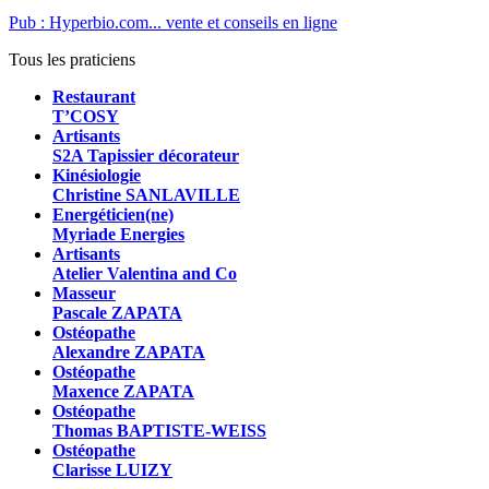
Pub : Hyperbio.com... vente et conseils en ligne
Tous les praticiens
Restaurant
T’COSY
Artisants
S2A Tapissier décorateur
Kinésiologie
Christine SANLAVILLE
Energéticien(ne)
Myriade Energies
Artisants
Atelier Valentina and Co
Masseur
Pascale ZAPATA
Ostéopathe
Alexandre ZAPATA
Ostéopathe
Maxence ZAPATA
Ostéopathe
Thomas BAPTISTE-WEISS
Ostéopathe
Clarisse LUIZY